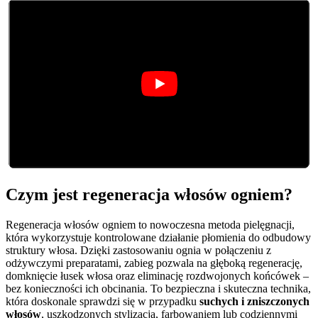
Czym jest regeneracja włosów ogniem?
Regeneracja włosów ogniem to nowoczesna metoda pielęgnacji,
która wykorzystuje kontrolowane działanie płomienia do odbudowy
struktury włosa. Dzięki zastosowaniu ognia w połączeniu z
odżywczymi preparatami, zabieg pozwala na głęboką regenerację,
domknięcie łusek włosa oraz eliminację rozdwojonych końcówek –
bez konieczności ich obcinania. To bezpieczna i skuteczna technika,
która doskonale sprawdzi się w przypadku
suchych i zniszczonych
włosów
, uszkodzonych stylizacją, farbowaniem lub codziennymi