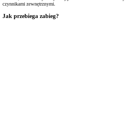
czynnikami zewnętrznymi.
Jak przebiega zabieg?
0
1
0
2