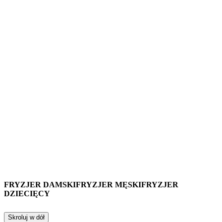
FRYZJER DAMSKI
FRYZJER MĘSKI
FRYZJER
DZIECIĘCY
Skroluj w dół