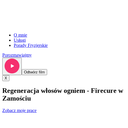
O mnie
Usługi
Porady Fryzjerskie
Porozmawiajmy
Odtwórz film
X
Regeneracja włosów ogniem - Firecure w
Zamościu
Zobacz moje prace