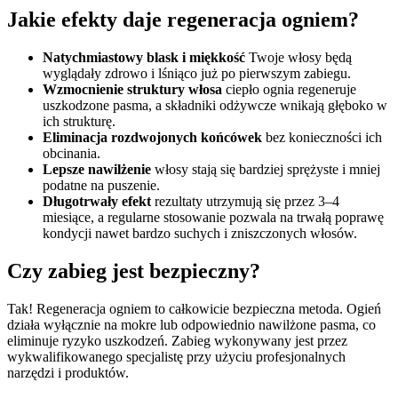
Jakie efekty daje regeneracja ogniem?
Natychmiastowy blask i miękkość
Twoje włosy będą
wyglądały zdrowo i lśniąco już po pierwszym zabiegu.
Wzmocnienie struktury włosa
ciepło ognia regeneruje
uszkodzone pasma, a składniki odżywcze wnikają głęboko w
ich strukturę.
Eliminacja rozdwojonych końcówek
bez konieczności ich
obcinania.
Lepsze nawilżenie
włosy stają się bardziej sprężyste i mniej
podatne na puszenie.
Długotrwały efekt
rezultaty utrzymują się przez 3–4
miesiące, a regularne stosowanie pozwala na trwałą poprawę
kondycji nawet bardzo suchych i zniszczonych włosów.
Czy zabieg jest bezpieczny?
Tak! Regeneracja ogniem to całkowicie bezpieczna metoda. Ogień
działa wyłącznie na mokre lub odpowiednio nawilżone pasma, co
eliminuje ryzyko uszkodzeń. Zabieg wykonywany jest przez
wykwalifikowanego specjalistę przy użyciu profesjonalnych
narzędzi i produktów.